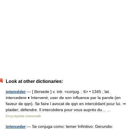
Look at other dictionaries:
intercéder
— [ ɛ̃tɛrsede ] v. intr. <conjug. : 6> • 1345 ; lat.
intercedere ♦ Intervenir, user de son influence par la parole (en
faveur de qqn). Se faire l avocat de qqn en intercédant pour lui. ⇒
plaider; défendre. Il intercédera pour vous auprès du… …
Encyclopédie Universelle
interceder
— Se conjuga como: temer Infinitivo: Gerundio: