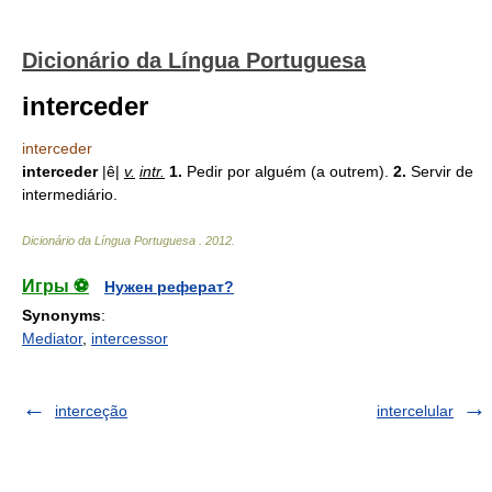
Dicionário da Língua Portuguesa
interceder
interceder
interceder
|ê|
v.
intr.
1.
Pedir por alguém (a outrem).
2.
Servir de
intermediário.
Dicionário da Língua Portuguesa
.
2012
.
Игры ⚽
Нужен реферат?
Synonyms
:
Mediator
,
intercessor
interceção
intercelular