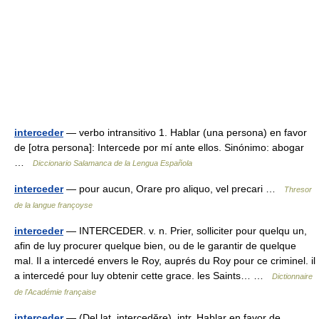
interceder
— verbo intransitivo 1. Hablar (una persona) en favor
de [otra persona]: Intercede por mí ante ellos. Sinónimo: abogar
…
Diccionario Salamanca de la Lengua Española
interceder
— pour aucun, Orare pro aliquo, vel precari …
Thresor
de la langue françoyse
interceder
— INTERCEDER. v. n. Prier, solliciter pour quelqu un,
afin de luy procurer quelque bien, ou de le garantir de quelque
mal. Il a intercedé envers le Roy, auprés du Roy pour ce criminel. il
a intercedé pour luy obtenir cette grace. les Saints… …
Dictionnaire
de l'Académie française
interceder
— (Del lat. intercedĕre). intr. Hablar en favor de