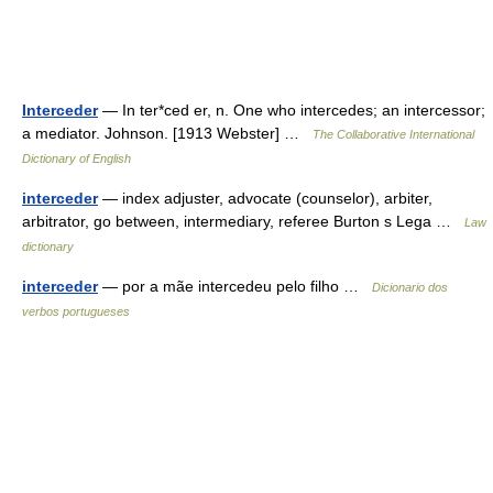
Interceder
— In ter*ced er, n. One who intercedes; an intercessor;
a mediator. Johnson. [1913 Webster] …
The Collaborative International
Dictionary of English
interceder
— index adjuster, advocate (counselor), arbiter,
arbitrator, go between, intermediary, referee Burton s Lega …
Law
dictionary
interceder
— por a mãe intercedeu pelo filho …
Dicionario dos
verbos portugueses